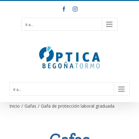
Saltar
Facebook
Instagram
al
contenido
Ir a...
Ir a...
Inicio
/
Gafas
/
Gafa de protección laboral graduada