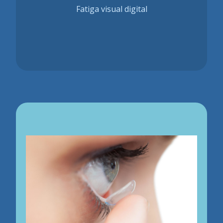
Fatiga visual digital
incluso con
dolor
Visión borrosa o doble.
Dolor de cabeza .
Dificultad para concentrarse.
Mayor sensibilidad a la luz.
Sensación de congestión y dolor de
cuello,espalda y
hombros
Las lentes de contacto presentan múltiples
beneficios respecto a las gafas:
Que os recomendamos ? Dar descanso a
vuestros ojos
Visualmente tenemos más campo de
visión al no tener la limitación de la
Es fundamental apartar los ojos de la tarea
montura.
que estéis realizando y seguir la regla de 20-
No se empañan como las gafas, algo
20-20 (descansar 20 minutos ,enfocar al
muy importante si sales a la calle con