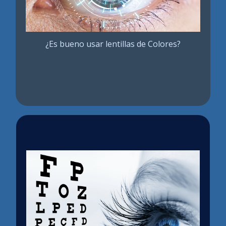
.
seguridad al usarlas
preocuparte de su
elegir una u otra en exclusiva. Muchas
En nuestra óptica te asesoraremos de cuál es
personas llevan lentes de contacto un
la más apropiada para tu ojo y podrás elegir
día y utilizan gafas otro. En cualquier
entre una amplia gama de tonos y materiales
¿Es bueno usar lentillas de Colores?
caso, consúltanos y te asesoraremos
que podrás combinar.
para decidir cuál es la mejor solución
cambiar el
¡Pregúntanos y té ayudaremos a
para ti.
!
color de tu mirada
Existen diferentes materiales y reemplazos
que recomendamos según la graduación o el
estilo
de vida. Prácticamente se puede corregir
cualquier graduación. La tecnología de
fabricación de
las lentes de contacto ha mejorado mucho en