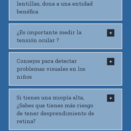
lentillas, dona a una entidad
película lagrimal, la conjuntiva y los párpados.
benéfica
Asimismo , es necesario buen mantenimiento
e higiene por parte del paciente.
¿Es importante medir la
tensión ocular ?
Consejos para detectar
problemas visuales en los
niños
Si tienes una miopía alta,
¿Sabes que tienes más riesgo
de tener desprendimiento de
retina?