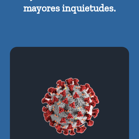
mayores inquietudes.
Tenemos un compromiso fuerte en proteger
la salud de nuestros clientes. Esta pandemia
nos ha hecho aún más rigurosos y queremos
ser para ti un ESPACIO SEGURO. Hemos
adaptado nuestras instalaciones y nuestro
trabajo frente a este virus. Seguimos todos
los protocolos de higiene y seguridad
indicados por las autoridades sanitarias
frente al Covid-19. Recuerda la prevención es
importante !.