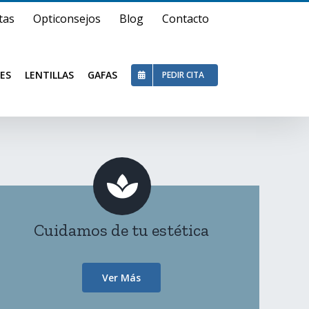
tas
Opticonsejos
Blog
Contacto
ES
LENTILLAS
GAFAS
PEDIR CITA
Cuidamos de tu estética
Ver Más