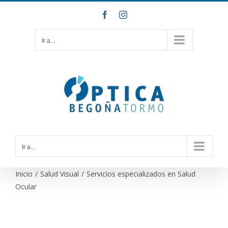
Saltar
Facebook
Instagram
al
contenido
Ir a...
Ir a...
Inicio
/
Salud Visual
/
Servicios especializados en Salud
Ocular