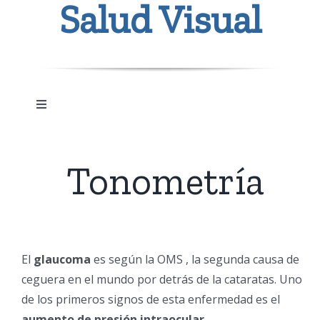
Salud Visual
Toggle
Navigation
Problemas visuales y como los tratamos
Tonometría
Revisiones
El
glaucoma
es según la OMS , la segunda causa de
ceguera en el mundo por detrás de la cataratas. Uno
Servicios especializados en Salud Ocular
de los primeros signos de esta enfermedad es el
aumento de presión intraocular
.