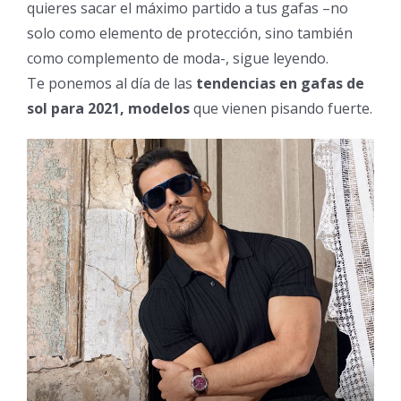
quieres sacar el máximo partido a tus gafas –no
Gafas de sol para niño
solo como elemento de protección, sino también
como complemento de moda-, sigue leyendo.
Te ponemos al día de las
tendencias en gafas de
Gafas de sol graduadas
sol para 2021, modelos
que vienen pisando fuerte.
Con antirreflejante por la cara interna
Polarizadas
Para practicar deporte