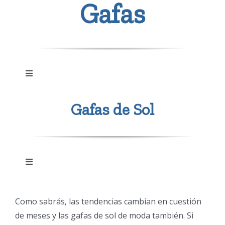
Gafas
Toggle
Navigation
Lupas y ayudas de baja visión
Gafas de Sol
Gafa de protección laboral graduada
Toggle
Navigation
Gafas de sol de última tendencia
Accesorios para Gafas
Como sabrás, las tendencias cambian en cuestión
de meses y las gafas de sol de moda también. Si