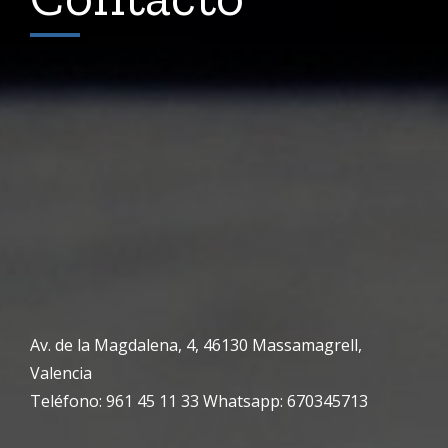
Av. de la Magdalena, 4, 46130 Massamagrell,
Valencia
Teléfono: 961 45 11 33 Whatsapp: 670345713