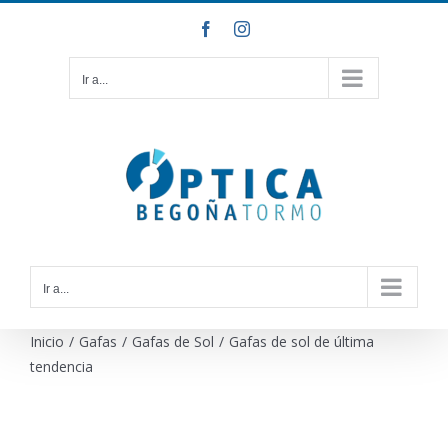
Saltar
Facebook
Instagram
al
contenido
Ir a...
Ir a...
Inicio
/
Gafas
/
Gafas de Sol
/
Gafas de sol de última
tendencia