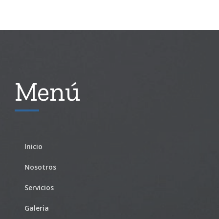
última
tendencia
Menú
Inicio
Nosotros
Servicios
Galeria