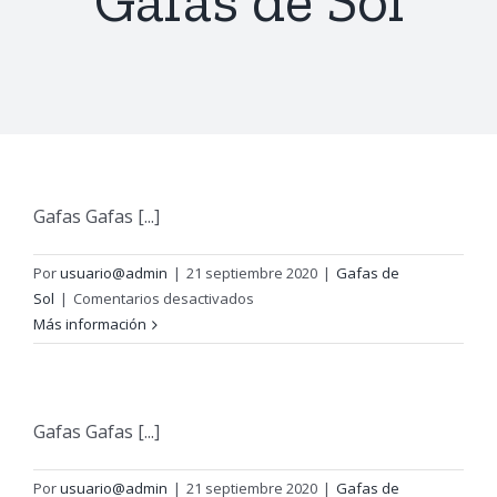
Gafas de Sol
Gafas Gafas [...]
Por
usuario@admin
|
21 septiembre 2020
|
Gafas de
en
Sol
|
Comentarios desactivados
Para
Más información
practicar
deporte
Gafas Gafas [...]
Por
usuario@admin
|
21 septiembre 2020
|
Gafas de