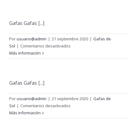
de
sol
graduadas
Gafas Gafas [...]
Por
usuario@admin
|
21 septiembre 2020
|
Gafas de
en
Sol
|
Comentarios desactivados
Gafas
Más información
de
sol
para
niño
Gafas Gafas [...]
Por
usuario@admin
|
21 septiembre 2020
|
Gafas de
en
Sol
|
Comentarios desactivados
Gafas
Más información
de
sol
de