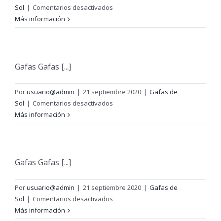
en
Sol
|
Comentarios desactivados
Polarizadas
Más información
Gafas Gafas [...]
Por
usuario@admin
|
21 septiembre 2020
|
Gafas de
en
Sol
|
Comentarios desactivados
Con
Más información
antirreflejante
por
la
cara
Gafas Gafas [...]
interna
Por
usuario@admin
|
21 septiembre 2020
|
Gafas de
en
Sol
|
Comentarios desactivados
Gafas
Más información