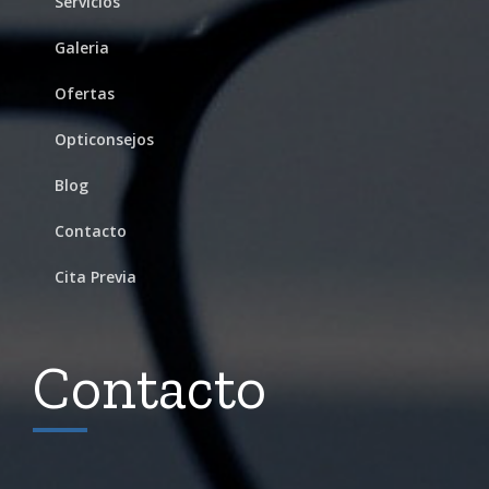
Servicios
Galeria
Ofertas
Opticonsejos
Blog
Contacto
Cita Previa
Contacto