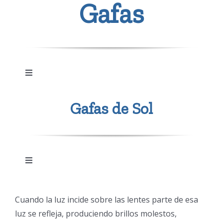
Gafas
Toggle
Navigation
Lupas y ayudas de baja visión
Gafas de Sol
Gafa de protección laboral graduada
Toggle
Navigation
Gafas de sol de última tendencia
Accesorios para Gafas
Cuando la luz incide sobre las lentes parte de esa
luz se refleja, produciendo brillos molestos,