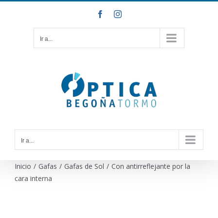
Saltar
Facebook
Instagram
al
contenido
Ir a...
Ir a...
Inicio
/
Gafas
/
Gafas de Sol
/
Con antirreflejante por la
cara interna