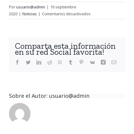
Por
usuario@admin
|
16 septiembre
en
2020
|
Noticias
|
Comentarios desactivados
Medidas
anticovid
Comparta esta información
en su red Social favorita!
Facebook
Twitter
LinkedIn
Reddit
WhatsApp
Tumblr
Pinterest
Vk
Xing
Correo
electróni
Sobre el Autor:
usuario@admin
Sabes que