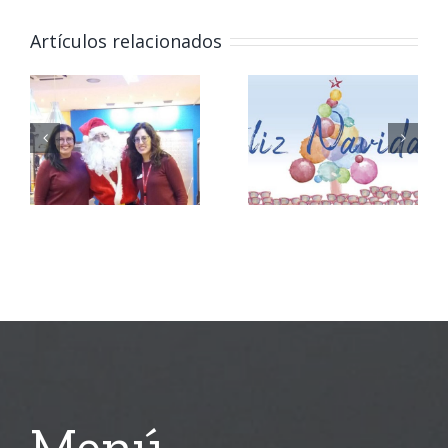
las
Artículos relacionados
miopías
Óptica
altas
Begoña
tienen
Tormo os
más riesgo
desea…
de tener
desprendimiento
de retina ?
Menú